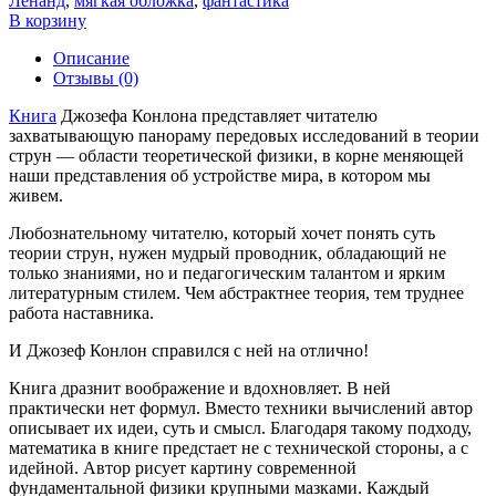
Ленанд
,
мягкая обложка
,
фантастика
В корзину
Описание
Отзывы (0)
Книга
Джозефа Конлона представляет читателю
захватывающую панораму передовых исследований в теории
струн — области теоретической физики, в корне меняющей
наши представления об устройстве мира, в котором мы
живем.
Любознательному читателю, который хочет понять суть
теории струн, нужен мудрый проводник, обладающий не
только знаниями, но и педагогическим талантом и ярким
литературным стилем. Чем абстрактнее теория, тем труднее
работа наставника.
И Джозеф Конлон справился с ней на отлично!
Книга дразнит воображение и вдохновляет. В ней
практически нет формул. Вместо техники вычислений автор
описывает их идеи, суть и смысл. Благодаря такому подходу,
математика в книге предстает не с технической стороны, а с
идейной. Автор рисует картину современной
фундаментальной физики крупными мазками. Каждый