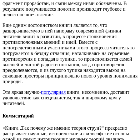
фрагмент проработан, и связи между ними обозначены. В
результате получившееся полотно производит глубокое и
целостное впечатление.
Еще одним достоинством книги является то, что
разворачиваемую в ней панораму современной физики
читатель видит в развитии, в процессе столкновения
противоположных мнений и идей. Вместе с
непосредственными участниками этого процесса читатель то
погружается в бездну отчаяния, наталкиваясь на серьезные
противоречия и попадая в тупики, то преисполняется самой
высшей и чистой радости познания, когда противоречия
преодолеваются, и из глухого тупика находится выход на
сияющие просторы принципиально нового уровня понимания
природы.
Эта яркая научно-
популярная
книга, несомненно, доставит
удовольствие как специалистам, так и широкому кругу
читателей.
Комментарий
«Книга „Так почему же именно теория струн?“ прекрасно
раскрывает научные, исторические и философ­ские основы
одной из самых интригующих научных теорий двадцать