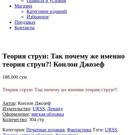
Правила и условия
Магазин
Категории изданий
Избранное
Предзаказ
Контакты
Теория струн: Так почему же именно
теория струн?! Конлон Джозеф
188.000
сум
Теория струн: Так почему же именно теория струн?!
Автор
: Конлон Джозеф
Издательство
:
URSS
,
Ленанд
Оформление
:
мягкая обложка
Количество
: 304 стр
Категория:
Печатные издания
,
Фантастика
Тэги:
URSS
,