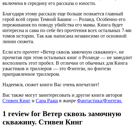
включена в середину его рассказа о юности.
Благодаря этому рассказу еще больше познается главный
герой всей серии Темной Башни — Роланд. Особенно его
переживания по поводу убийства его мамы. Книга будет
интересна и сама по себе без прочтения всех остальных 7-ми
томов истории. Так как написана независимо от основной
линии сюжета.
Если кто прочтет «Ветер сквозь замочную скважину», не
прочитав при этом остальных книг о Роланде — не замедлит
восполнить этот пробел. В отличии от обычных для Кинга
ужастиков и триллеров — это Фэнтези, но фэнтези
приправленное триллером.
Надеемся, сюжет книги Вас очень впечатлит!
Вас также могут заинтересовать и другие книги авторов
Стивен Кинг
и
Сара Рааш
в жанре
Фантастика/Фэнтези.
1 review for
Ветер сквозь замочную
скважину. Стивен Кинг