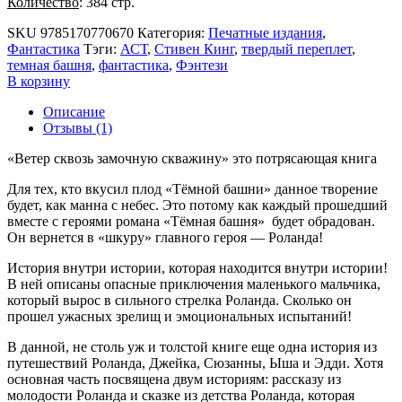
Количество
: 384 стр.
SKU
9785170770670
Категория:
Печатные издания
,
Фантастика
Тэги:
АСТ
,
Стивен Кинг
,
твердый переплет
,
темная башня
,
фантастика
,
Фэнтези
В корзину
Описание
Отзывы (1)
«Ветер сквозь замочную скважину» это потрясающая книга
Для тех, кто вкусил плод «Тёмной башни» данное творение
будет, как манна с небес. Это потому как каждый прошедший
вместе с героями романа «Тёмная башня» будет обрадован.
Он вернется в «шкуру» главного героя — Роланда!
История внутри истории, которая находится внутри истории!
В ней описаны опасные приключения маленького мальчика,
который вырос в сильного стрелка Роланда. Сколько он
прошел ужасных зрелищ и эмоциональных испытаний!
В данной, не столь уж и толстой книге еще одна история из
путешествий Роланда, Джейка, Сюзанны, Ыша и Эдди. Хотя
основная часть посвящена двум историям: рассказу из
молодости Роланда и сказке из детства Роланда, которая