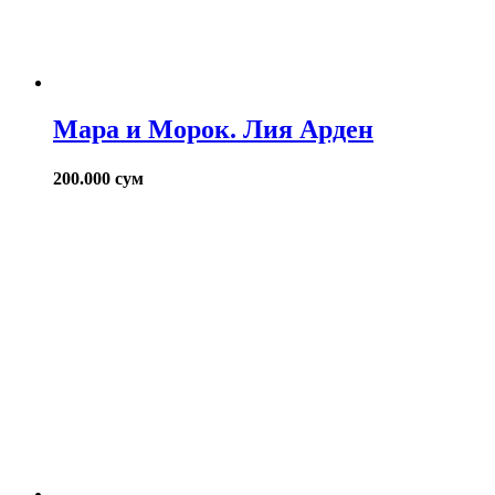
Мара и Морок. Лия Арден
200.000
сум