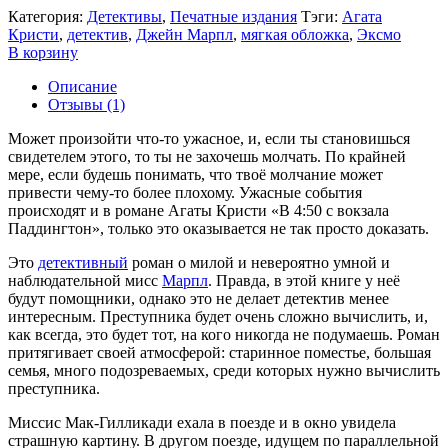
Категория:
Детективы
,
Печатные издания
Тэги:
Агата
Кристи
,
детектив
,
Джейн Марпл
,
мягкая обложка
,
Эксмо
В корзину
Описание
Отзывы (1)
Может произойти что-то ужасное, и, если ты становишься
свидетелем этого, то ты не захочешь молчать. По крайней
мере, если будешь понимать, что твоё молчание может
привести чему-то более плохому. Ужасные события
происходят и в романе Агаты Кристи «В 4:50 с вокзала
Паддингтон», только это оказывается не так просто доказать.
Это
детективный
роман о милой и невероятно умной и
наблюдательной мисс
Марпл
. Правда, в этой книге у неё
будут помощники, однако это не делает детектив менее
интересным. Преступника будет очень сложно вычислить, и,
как всегда, это будет тот, на кого никогда не подумаешь. Роман
притягивает своей атмосферой: старинное поместье, большая
семья, много подозреваемых, среди которых нужно вычислить
преступника.
Миссис Мак-Гилликади ехала в поезде и в окно увидела
страшную картину. В другом поезде, идущем по параллельной