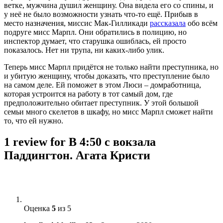
ветке, мужчина душил женщину. Она видела его со спины, и
у неё не было возможности узнать что-то ещё. Прибыв в
место назначения, миссис Мак-Гилликади
рассказала
обо всём
подруге мисс Марпл. Они обратились в полицию, но
инспектор думает, что старушка ошиблась, ей просто
показалось. Нет ни трупа, ни каких-либо улик.
Теперь мисс Марпл придётся не только найти преступника, но
и убитую женщину, чтобы доказать, что преступление было
на самом деле. Ей поможет в этом Люси – домработница,
которая устроится на работу в тот самый дом, где
предположительно обитает преступник. У этой большой
семьи много скелетов в шкафу, но мисс Марпл сможет найти
то, что ей нужно.
1 review for
В 4:50 с вокзала
Паддингтон. Агата Кристи
Оценка
5
из 5