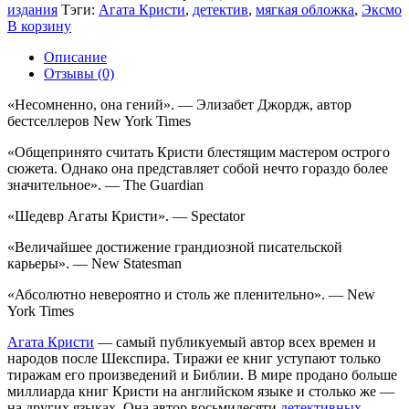
издания
Тэги:
Агата Кристи
,
детектив
,
мягкая обложка
,
Эксмо
В корзину
Описание
Отзывы (0)
«Несомненно, она гений». — Элизабет Джордж, автор
бестселлеров New York Times
«Общепринято считать Кристи блестящим мастером острого
сюжета. Однако она представляет собой нечто гораздо более
значительное». — The Guardian
«Шедевр Агаты Кристи». — Spectator
«Величайшее достижение грандиозной писательской
карьеры». — New Statesman
«Абсолютно невероятно и столь же пленительно». — New
York Times
Агата Кристи
— самый публикуемый автор всех времен и
народов после Шекспира. Тиражи ее книг уступают только
тиражам его произведений и Библии. В мире продано больше
миллиарда книг Кристи на английском языке и столько же —
на других языках. Она автор восьмидесяти
детективных