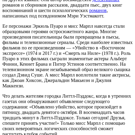
романов и сборников рассказов, двадцати пьес, двух книг
воспоминаний и шести психологических
романов
,
написанных под псевдонимом Мэри Уэстмакотт.
Ее персонажи Эркюль Пуаро и мисс Марпл навсегда стали
образцовыми героями остросюжетного жанра. Многие
произведения писательницы были превращены в пьесы,
фильмы и телевизионные сериалы. Среди наиболее известных
фильмов по ее произведениям — «Убийство в «Восточном
экспрессе» (1974 и 2017 г.) и «Смерть на Ниле» (1978 г.). Роль
Пуаро в этих фильмах сыграли знаменитые актеры Альберт
Финни, Кеннет Брана и Питер Устинов соответственно. На
телевизионном экране незабываемый образ великого сыщика
создал Дэвид Суше. А мисс Марпл воплотили такие актрисы,
как Джоан Хиксон, Джеральдин Макьюэн и Джулия
Маккензи.
Что делать жителям городка Литтл-Пэддокс, когда в утренних
газетах они обнаруживают объявление следующего
содержания: «Объявлено убийство, которое произойдет в
пятницу, двадцать девятого октября. В восемнадцать часов
тридцать минут в Литтл-Пэддоксе. Только сегодня! Друзья,
спешите принять участие!» Только мисс Марпл с помощью
своих невероятных логических способностей сможет
распутать клубок событий.