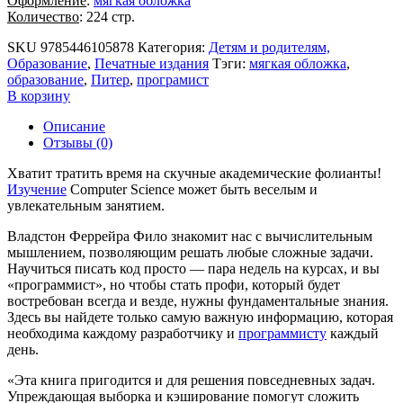
Оформление
:
мягкая обложка
Количество
: 224 стр.
SKU
9785446105878
Категория:
Детям и родителям,
Образование
,
Печатные издания
Тэги:
мягкая обложка
,
образование
,
Питер
,
програмист
В корзину
Описание
Отзывы (0)
Хватит тратить время на скучные академические фолианты!
Изучение
Computer Science может быть веселым и
увлекательным занятием.
Владстон Феррейра Фило знакомит нас с вычислительным
мышлением, позволяющим решать любые сложные задачи.
Научиться писать код просто — пара недель на курсах, и вы
«программист», но чтобы стать профи, который будет
востребован всегда и везде, нужны фундаментальные знания.
Здесь вы найдете только самую важную информацию, которая
необходима каждому разработчику и
программисту
каждый
день.
«Эта книга пригодится и для решения повседневных задач.
Упреждающая выборка и кэширование помогут сложить