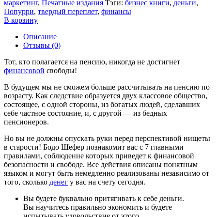
маркетинг
,
Печатные издания
Тэги:
бизнес книги
,
деньги
,
Попурри
,
твердый переплет
,
финансы
В корзину
Описание
Отзывы (0)
Тот, кто полагается на пенсию, никогда не достигнет
финансовой
свободы!
В будущем мы не сможем больше рассчитывать на пенсию по
возрасту. Как следствие образуется двух классовое общество,
состоящее, с одной стороны, из богатых людей, сделавших
себе частное состояние, и, с другой — из бедных
пенсионеров.
Но вы не должны опускать руки перед перспективой нищеты
в старости! Бодо Шефер познакомит вас с 7 главными
правилами, соблюдение которых приведет к финансовой
безопасности и свободе. Все действия описаны понятным
языком и могут быть немедленно реализованы независимо от
того, сколько
денег
у вас на счету сегодня.
Вы будете буквально притягивать к себе деньги.
Вы научитесь правильно экономить и будете
испытывать удовольствие от этого.