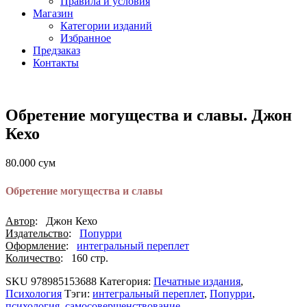
Правила и условия
Магазин
Категории изданий
Избранное
Предзаказ
Контакты
Обретение могущества и славы. Джон
Кехо
80.000
сум
Обретение могущества и славы
Автор
: Джон Кехо
Издательство
:
Попурри
Оформление
:
интегральный переплет
Количество
: 160 стр.
SKU
978985153688
Категория:
Печатные издания
,
Психология
Тэги:
интегральный переплет
,
Попурри
,
психология
,
самосовершенствование