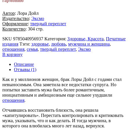
гармонию
Автор
: Лора Дойл
Издательство
:
Эксмо
Оформление
:
твердый переплет
Количество
: 304 стр.
SKU
9785040956937
Категория:
Здоровье, Красота
,
Печатные
издания
Тэги:
здоровье
,
любовь
,
мужчина и женщина
,
отношения
,
семья
,
твердый переплет
,
Эксмо
В корзину
Описание
Отзывы (1)
Как и у миллионов женщин, брак Лоры Дойл с годами стал
невыносимым. Она заметила все недостатки супруга. Но
попытки заставить мужа быть более романтичным,
инициативным и амбициозным еще сильнее ухудшили
отношения
.
Отчаявшись восстановить близость, она решила
«капитулировать». Перестать контролировать и критиковать
мужа, указывать, что и как делать. И тогда мужчина, в
которого она влюбилась много лет назад, вернулся.