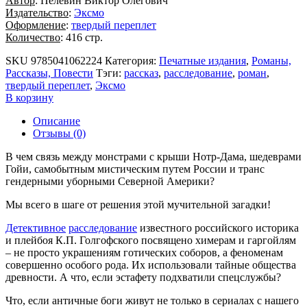
Автор
: Пелевин Виктор Олегович
Издательство
:
Эксмо
Оформление
:
твердый переплет
Количество
: 416 стр.
SKU
9785041062224
Категория:
Печатные издания
,
Романы,
Рассказы, Повести
Тэги:
рассказ
,
расследование
,
роман
,
твердый переплет
,
Эксмо
В корзину
Описание
Отзывы (0)
В чем связь между монстрами с крыши Нотр-Дама, шедеврами
Гойи, самобытным мистическим путем России и транс
гендерными уборными Северной Америки?
Мы всего в шаге от решения этой мучительной загадки!
Детективное
расследование
известного российского историка
и плейбоя К.П. Голгофского посвящено химерам и гаргойлям
– не просто украшениям готических соборов, а феноменам
совершенно особого рода. Их использовали тайные общества
древности. А что, если эстафету подхватили спецслужбы?
Что, если античные боги живут не только в сериалах с нашего