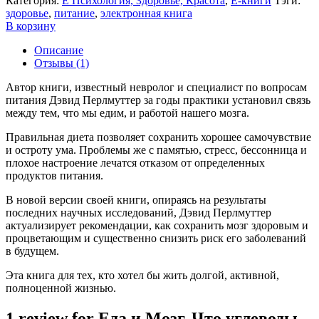
Категория:
E Психология, Здоровье, Красота
,
Е-книги
Тэги:
здоровье
,
питание
,
электронная книга
В корзину
Описание
Отзывы (1)
Автор книги, известный невролог и специалист по вопросам
питания Дэвид Перлмуттер за годы практики установил связь
между тем, что мы едим, и работой нашего мозга.
Правильная диета позволяет сохранить хорошее самочувствие
и остроту ума. Проблемы же с памятью, стресс, бессонница и
плохое настроение лечатся отказом от определенных
продуктов питания.
В новой версии своей книги, опираясь на результаты
последних научных исследований, Дэвид Перлмуттер
актуализирует рекомендации, как сохранить мозг здоровым и
процветающим и существенно снизить риск его заболеваний
в будущем.
Эта книга для тех, кто хотел бы жить долгой, активной,
полноценной жизнью.
1 review for
Еда и Мозг. Что углеводы