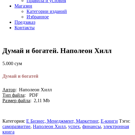
Правила и условия
Магазин
Категории изданий
Избранное
Предзаказ
Контакты
Думай и богатей. Наполеон Хилл
5.000
сум
Думай и богатей
Автор
: Наполеон Хилл
Тип файла
: PDF
Размер файла
: 2,11 Мb
Категория:
E Бизнес, Менеджмент, Маркетинг
,
Е-книги
Тэги:
cаморазвитие
,
Наполеон Хилл
,
успех
,
финансы
,
электронная
книга