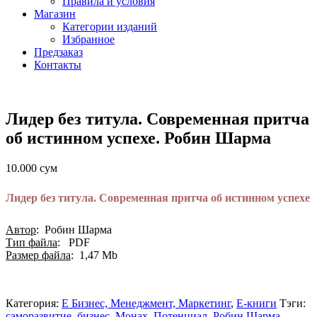
Правила и условия
Магазин
Категории изданий
Избранное
Предзаказ
Контакты
Лидер без титула. Современная притча
об истинном успехе. Робин Шарма
10.000
сум
Лидер без титула. Современная притча об истинном успехе
Автор
: Робин Шарма
Тип файла
: PDF
Размер файла
: 1,47 Мb
Категория:
E Бизнес, Менеджмент, Маркетинг
,
Е-книги
Тэги:
cаморазвитие
,
бизнес
,
Монах
,
Потенциал
,
Робин Шарма
,