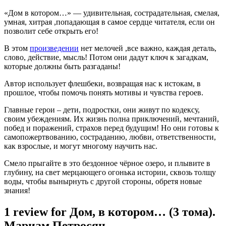
«Дом в котором…» — удивительная, сострадательная, смелая,
умная, хитрая ,попадающая в самое сердце читателя, если он
позволит себе открыть его!
В этом
произведении
нет мелочей ,все важно, каждая деталь,
слово, действие, мысль! Потом они дадут ключ к загадкам,
которые должны быть разгаданы!
Автор использует флешбеки, возвращая нас к истокам, в
прошлое, чтобы помочь понять мотивы и чувства героев.
Главные герои – дети, подростки, они живут по кодексу,
своим убеждениям. Их жизнь полна приключений, мечтаний,
побед и поражений, страхов перед будущим! Но они готовы к
самопожертвованию, состраданию, любви, ответственности,
как взрослые, и могут многому научить нас.
Смело прыгайте в это бездонное чёрное озеро, и плывите в
глубину, на свет мерцающего огонька истории, сквозь толщу
воды, чтобы вынырнуть с другой стороны, обретя новые
знания!
1 review for
Дом, в котором… (3 тома).
Мариам Петросян