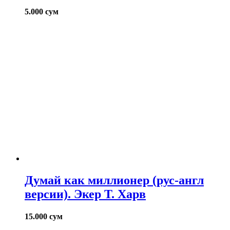
5.000
сум
Думай как миллионер (рус-англ
версии). Экер Т. Харв
15.000
сум