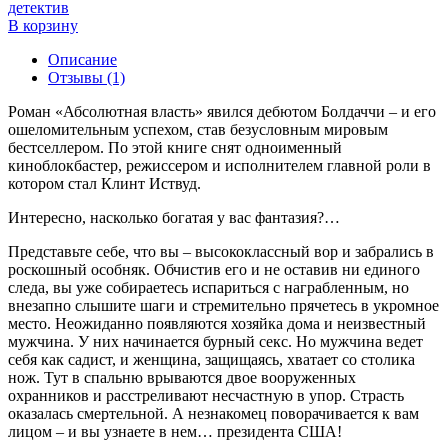
детектив
В корзину
Описание
Отзывы (1)
Роман «Абсолютная власть» явился дебютом Болдаччи – и его
ошеломительным успехом, став безусловным мировым
бестселлером. По этой книге снят одноименный
киноблокбастер, режиссером и исполнителем главной роли в
котором стал Клинт Иствуд.
Интересно, насколько богатая у вас фантазия?…
Представьте себе, что вы – высококлассный вор и забрались в
роскошный особняк. Обчистив его и не оставив ни единого
следа, вы уже собираетесь испариться с награбленным, но
внезапно слышите шаги и стремительно прячетесь в укромное
место. Неожиданно появляются хозяйка дома и неизвестный
мужчина. У них начинается бурный секс. Но мужчина ведет
себя как садист, и женщина, защищаясь, хватает со столика
нож. Тут в спальню врываются двое вооруженных
охранников и расстреливают несчастную в упор. Страсть
оказалась смертельной. А незнакомец поворачивается к вам
лицом – и вы узнаете в нем… президента США!