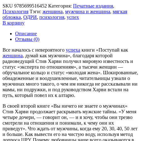
SKU
9785699516452
Категория:
Печатные издания
,
Психология
Тэги:
женщина
,
мужчина и женщина
,
мягкая
обложка
,
ОДРИ
,
психология
,
успех
В корзину
Описание
Отзывы (0)
Все началось с невероятного
успеха
книги «Поступай как
женщина
, думай как мужчина», благодаря которой
радиоведущий Стив Харви получил мировую известность и
статус «эксперта по отношениям», а тысячи женщин —
обручальное кольцо и статус «молодая жена». Шокированные,
обнадеженные и воодушевленные, читательницы узнали о
мужчинах много такого, о чем им никогда не рассказывали ни
мамы, ни подружки, и под руководством Харви встали на
путь, который повел их к алтарю.
В своей второй книге «Вы ничего не знаете о мужчинах»
Стив Харви продолжает раскрывать мужские тайны. «У меня
четыре дочери, — говорит он, — и я хочу, чтобы они трезво
смотрели на отношения и понимали, к чему они их
приведут». Что ждать от мужчины, когда ему 20, 30, 40, 50 лет
и больше. Как вывести его на чистую воду, используя метод
допроса ЦРУ. Почему любовницы чаще всего оказываются в