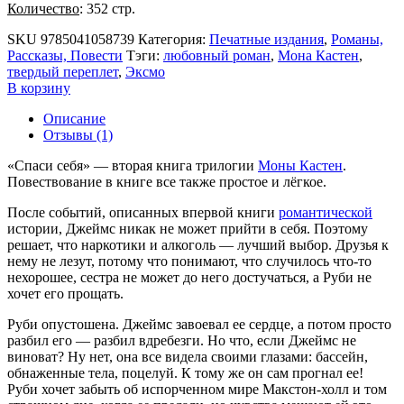
Количество
: 352 стр.
SKU
9785041058739
Категория:
Печатные издания
,
Романы,
Рассказы, Повести
Тэги:
любовный роман
,
Мона Кастен
,
твердый переплет
,
Эксмо
В корзину
Описание
Отзывы (1)
«Спаси себя» — вторая книга трилогии
Моны Кастен
.
Повествование в книге все также простое и лёгкое.
После событий, описанных впервой книги
романтической
истории, Джеймс никак не может прийти в себя. Поэтому
решает, что наркотики и алкоголь — лучший выбор. Друзья к
нему не лезут, потому что понимают, что случилось что-то
нехорошее, сестра не может до него достучаться, а Руби не
хочет его прощать.
Руби опустошена. Джеймс завоевал ее сердце, а потом просто
разбил его — ​разбил вдребезги. Но что, если Джеймс не
виноват? Ну нет, она все видела своими глазами: бассейн,
обнаженные тела, поцелуй. К тому же он сам прогнал ее!
Руби хочет забыть об испорченном мире Макстон-холл и том