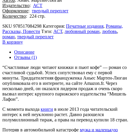
Автор
: Аньес Мартин-Люган
Издательство
:
АСТ
Оформление
:
твердый переплет
Количество
: 224 стр.
SKU
978517084298
Категория:
Печатные издания
,
Романы,
Рассказы, Повести
Тэги:
АСТ
,
любовный роман
,
любовь
,
роман
,
твердый переплет
В корзину
Описание
Отзывы (1)
“Счастливые люди читают книжки и пьют кофе” — роман со
счастливой судьбой. Успех сопутствовал ему с первой
минуты. Тридцатилетняя француженка Аньес Мартен-Люган
опубликовала его в интернете, на сайте Amazon.fr. Через
несколько дней, он оказался лидером продаж и очень скоро
вызвал интерес крупного парижского издательства “Мишель
Лафон”.
С момента выхода
книги
в июле 2013 года читательский
интерес к ней неуклонно растет. Давно разошелся
полумиллионный тираж, а права на перевод купили 18 стран.
Потеряв в автомобильной катастрофе
мужа и маленькую