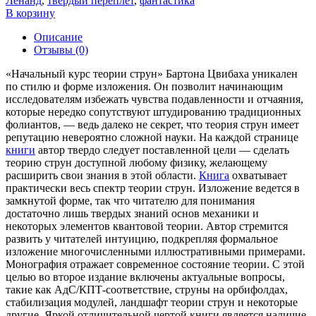
Ленанд
,
твердый переплет
,
фантастика
В корзину
Описание
Отзывы (0)
«Начальный курс теории струн» Бартона Цвибаха уникален
по стилю и форме изложения. Он позволит начинающим
исследователям избежать чувства подавленности и отчаяния,
которые нередко сопутствуют штудированию традиционных
фолиантов, — ведь далеко не секрет, что теория струн имеет
репутацию невероятно сложной науки. На каждой странице
книги
автор твердо следует поставленной цели — сделать
теорию струн доступной любому физику, желающему
расширить свои знания в этой области.
Книга
охватывает
практически весь спектр теории струн. Изложение ведется в
замкнутой форме, так что читателю для понимания
достаточно лишь твердых знаний основ механики и
некоторых элементов квантовой теории. Автор стремится
развить у читателей интуицию, подкрепляя формальное
изложение многочисленными иллюстративными примерами.
Монография отражает современное состояние теории. С этой
целью во второе издание включены актуальные вопросы,
такие как АдС/КПТ-соответствие, струны на орбифолдах,
стабилизация модулей, ландшафт теории струн и некоторые
другие. Яркой отличительной чертой книги является наличие