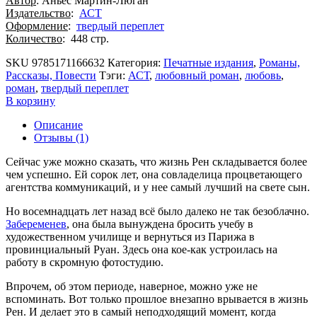
Автор
: Аньес Мартин-Люган
Издательство
:
АСТ
Оформление
:
твердый переплет
Количество
: 448 стр.
SKU
9785171166632
Категория:
Печатные издания
,
Романы,
Рассказы, Повести
Тэги:
АСТ
,
любовный роман
,
любовь
,
роман
,
твердый переплет
В корзину
Описание
Отзывы (1)
Сейчас уже можно сказать, что жизнь Рен складывается более
чем успешно. Ей сорок лет, она совладелица процветающего
агентства коммуникаций, и у нее самый лучший на свете сын.
Но восемнадцать лет назад всё было далеко не так безоблачно.
Забеременев
, она была вынуждена бросить учебу в
художественном училище и вернуться из Парижа в
провинциальный Руан. Здесь она кое-как устроилась на
работу в скромную фотостудию.
Впрочем, об этом периоде, наверное, можно уже не
вспоминать. Вот только прошлое внезапно врывается в жизнь
Рен. И делает это в самый неподходящий момент, когда