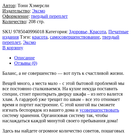
Автор
: Тони Хэмерсли
Издательство
:
Эксмо
Оформление
:
твердый переплет
Количество
: 208 стр.
SKU
9785040996018
Категория:
Здоровье, Красота
,
Печатные
издания
Тэги:
красота
,
самосовершенствование
,
твердый
переплет
,
Эксмо
В корзину
Описание
Отзывы (0)
Баланс, а не совершенство — вот путь к счастливой жизни.
Вещей много, а места мало – с этой бытовой проблемой мы
все постоянно сталкиваемся. На кухне некуда поставить
специи, стоит приоткрыть дверцу шкафа – из него валится
хлам. А гардероб уже трещит по швам – все это отнимает
время и портит настроение. С этой книгой вы сможете
изгнать беспорядок из вашего дома и
усовершенствовать
систему хранения. Организовав систему так, чтобы
наслаждаться каждой минутой своего пребывания дома!
Здесь вы найдете огромное количество советов, пошаговых