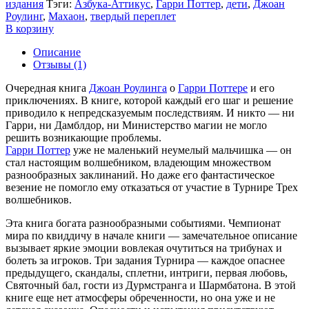
издания
Тэги:
Азбука-Аттикус
,
Гарри Поттер
,
дети
,
Джоан
Роулинг
,
Махаон
,
твердый переплет
В корзину
Описание
Отзывы (1)
Очередная книга
Джоан Роулинга
о
Гарри Поттере
и его
приключениях. В книге, которой каждый его шаг и решение
приводило к непредсказуемым последствиям. И никто — ни
Гарри, ни Дамблдор, ни Министерство магии не могло
решить возникающие проблемы.
Гарри Поттер
уже не маленький неумелый мальчишка — он
стал настоящим волшебником, владеющим множеством
разнообразных заклинаний. Но даже его фантастическое
везение не помогло ему отказаться от участие в Турнире Трех
волшебников.
Эта книга богата разнообразными событиями. Чемпионат
мира по квиддичу в начале книги — замечательное описание
вызывает яркие эмоции вовлекая очутиться на трибунах и
болеть за игроков. Три задания Турнира — каждое опаснее
предыдущего, скандалы, сплетни, интриги, первая любовь,
Святочный бал, гости из Дурмстранга и Шармбатона. В этой
книге еще нет атмосферы обреченности, но она уже и не