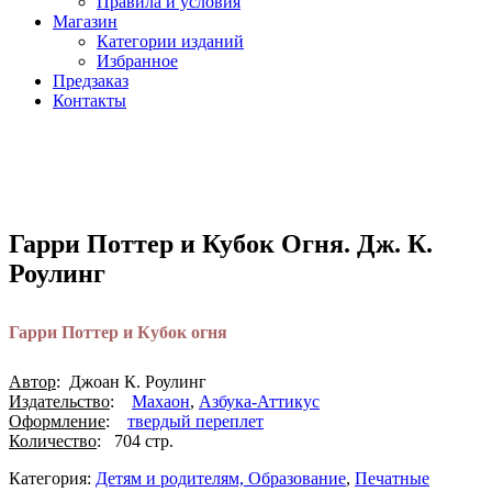
Правила и условия
Магазин
Категории изданий
Избранное
Предзаказ
Контакты
Гарри Поттер и Кубок Огня. Дж. К.
Роулинг
Гарри Поттер и Кубок огня
Автор
: Джоан К. Роулинг
Издательство
:
Махаон
,
Азбука-Аттикус
Оформление
:
твердый переплет
Количество
: 704 стр.
Категория:
Детям и родителям, Образование
,
Печатные