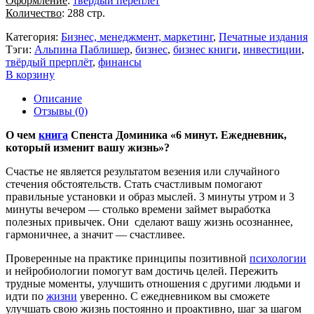
Оформление
:
твердый переплет
Количество
: 288 стр.
Категория:
Бизнес, менеджмент, маркетинг
,
Печатные издания
Тэги:
Альпина Паблишер
,
бизнес
,
бизнес книги
,
инвестиции
,
твёрдый прерплёт
,
финансы
В корзину
Описание
Отзывы (0)
О чем
книга
Спенста Доминика «6 минут. Ежедневник,
который изменит вашу жизнь»?
Счастье не является результатом везения или случайного
стечения обстоятельств. Стать счастливым помогают
правильные установки и образ мыслей. 3 минуты утром и 3
минуты вечером — столько времени займет выработка
полезных привычек. Они сделают вашу жизнь осознаннее,
гармоничнее, а значит — счастливее.
Проверенные на практике принципы позитивной
психологии
и нейробиологии помогут вам достичь целей. Пережить
трудные моменты, улучшить отношения с другими людьми и
идти по
жизни
уверенно. С ежедневником вы сможете
улучшать свою жизнь постоянно и проактивно, шаг за шагом