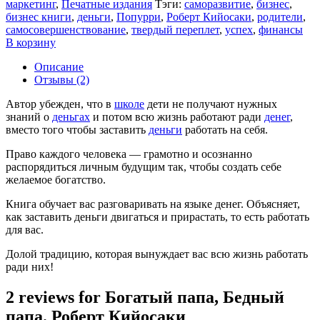
маркетинг
,
Печатные издания
Тэги:
cаморазвитие
,
бизнес
,
бизнес книги
,
деньги
,
Попурри
,
Роберт Кийосаки
,
родители
,
самосовершенствование
,
твердый переплет
,
успех
,
финансы
В корзину
Описание
Отзывы (2)
Автор убежден, что в
школе
дети не получают нужных
знаний о
деньгах
и потом всю жизнь работают ради
денег
,
вместо того чтобы заставить
деньги
работать на себя.
Право каждого человека — грамотно и осознанно
распорядиться личным будущим так, чтобы создать себе
желаемое богатство.
Книга обучает вас разговаривать на языке денег. Объясняет,
как заставить деньги двигаться и прирастать, то есть работать
для вас.
Долой традицию, которая вынуждает вас всю жизнь работать
ради них!
2 reviews for
Богатый папа, Бедный
папа. Роберт Кийосаки