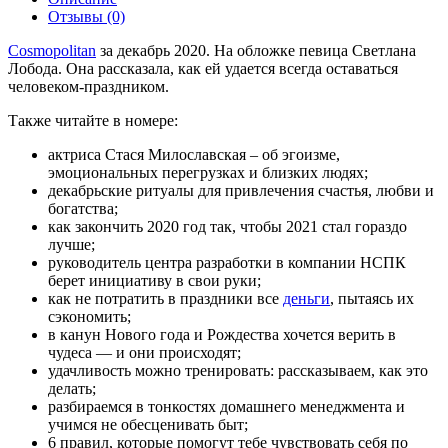
Отзывы (0)
Cosmopolitan
за декабрь 2020. На обложке певица Светлана
Лобода. Она рассказала, как ей удается всегда оставаться
человеком-праздником.
Также читайте в номере:
актриса Стася Милославская – об эгоизме,
эмоциональных перегрузках и близких людях;
декабрьские ритуалы для привлечения счастья, любви и
богатства;
как закончить 2020 год так, чтобы 2021 стал гораздо
лучше;
руководитель центра разработки в компании НСПК
берет инициативу в свои руки;
как не потратить в праздники все
деньги
, пытаясь их
сэкономить;
в канун Нового года и Рождества хочется верить в
чудеса — и они происходят;
удачливость можно тренировать: рассказываем, как это
делать;
разбираемся в тонкостях домашнего менеджмента и
учимся не обесценивать быт;
6 правил, которые помогут тебе чувствовать себя по