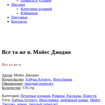
Правила и условия
Магазин
Категории изданий
Избранное
Предзаказ
Контакты
Все та же я. Мойес Джоджо
Все та же я
Автор
: Мойес Джоджо
Издательство
:
Азбука-Аттикус
,
Иностранка
Оформление
:
твердый переплет
Количество
: 576 стр.
Категория:
Печатные издания
,
Романы, Рассказы, Повести
Тэги:
Азбука-Аттикус
,
Иностранка
,
любовный роман
,
Мойес
Джоджо
,
роман
,
твердый переплет