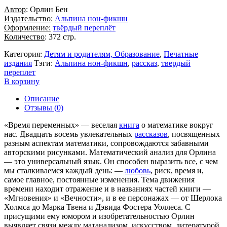
Автор
: Орлин Бен
Издательство
:
Альпина нон-фикшн
Оформление:
твёрдый переплёт
Количество
: 372 стр.
Категория:
Детям и родителям, Образование
,
Печатные
издания
Тэги:
Альпина нон-фикшн
,
рассказ
,
твердый
переплет
В корзину
Описание
Отзывы (0)
«Время переменных» — веселая
книга
о математике вокруг
нас. Двадцать восемь увлекательных
рассказов
, посвященных
разным аспектам математики, сопровождаются забавными
авторскими рисунками. Математический анализ для Орлина
— это универсальный язык. Он способен выразить все, с чем
мы сталкиваемся каждый день: —
любовь
, риск, время и,
самое главное, постоянные изменения. Тема движения
времени находит отражение и в названиях частей книги —
«Мгновения» и «Вечности», и в ее персонажах — от Шерлока
Холмса до Марка Твена и Дэвида Фостера Уоллеса. С
присущими ему юмором и изобретательностью Орлин
выявляет связи между матанализом, искусством, литературой