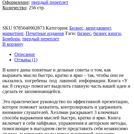
Оформление
:
твердый переплет
Количество
: 256 стр.
SKU
9785040902873
Категория:
Бизнес, менеджмент,
маркетинг
,
Печатные издания
Тэги:
бизнес
,
бизнес книги
,
Бомбора
,
твердый переплет
В корзину
Описание
Отзывы (1)
В книге даны понятные и дельные советы о том, как
выражать мысли быстро, кратко и ярко – так, чтобы они не
оказались погребены под лавиной информации. Книга «У
вас 8 секунд» помогает выделить главную часть вашей идеи и
сделать ее запоминающейся.
Это практическое руководство по эффективной презентации,
которое поможет захватить, контролировать и удерживать
внимание слушателей. Хеллман раскрывает 3 ключевых
способа выражения мыслей быстро, кратко и ярко. Книга
включает в себя лайфхаки, упражнения и авторские методы,
помогающие в выгодном свете представить себя независимо
от того, выступаете ли вы перед аудиторией, продаете