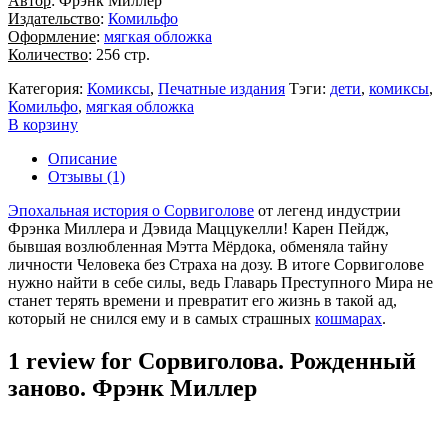
Автор
: Фрэнк Миллер
Издательство
:
Комильфо
Оформление
:
мягкая обложка
Количество
: 256 стр.
Категория:
Комиксы
,
Печатные издания
Тэги:
дети
,
комиксы
,
Комильфо
,
мягкая обложка
В корзину
Описание
Отзывы (1)
Эпохальная история о Сорвиголове
от легенд индустрии
Фрэнка Миллера и Дэвида Маццукелли! Карен Пейдж,
бывшая возлюбленная Мэтта Мёрдока, обменяла тайну
личности Человека без Страха на дозу. В итоге Сорвиголове
нужно найти в себе силы, ведь Главарь Преступного Мира не
станет терять времени и превратит его жизнь в такой ад,
который не снился ему и в самых страшных
кошмарах
.
1 review for
Сорвиголова. Рожденный
заново. Фрэнк Миллер