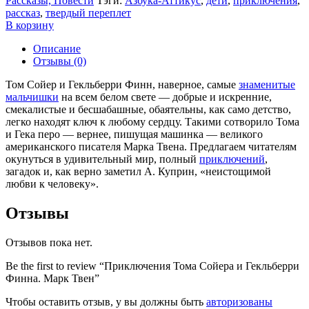
Рассказы, Повести
Тэги:
Азбука-Аттикус
,
дети
,
приключения
,
рассказ
,
твердый переплет
В корзину
Описание
Отзывы (0)
Том Сойер и Гекльберри Финн, наверное, самые
знаменитые
мальчишки
на всем белом свете — добрые и искренние,
смекалистые и бесшабашные, обаятельны, как само детство,
легко находят ключ к любому сердцу. Такими сотворило Тома
и Гека перо — вернее, пишущая машинка — великого
американского писателя Марка Твена. Предлагаем читателям
окунуться в удивительный мир, полный
приключений
,
загадок и, как верно заметил А. Куприн, «неистощимой
любви к человеку».
Отзывы
Отзывов пока нет.
Be the first to review “Приключения Тома Сойера и Гекльберри
Финна. Марк Твен”
Чтобы оставить отзыв, у вы должны быть
авторизованы