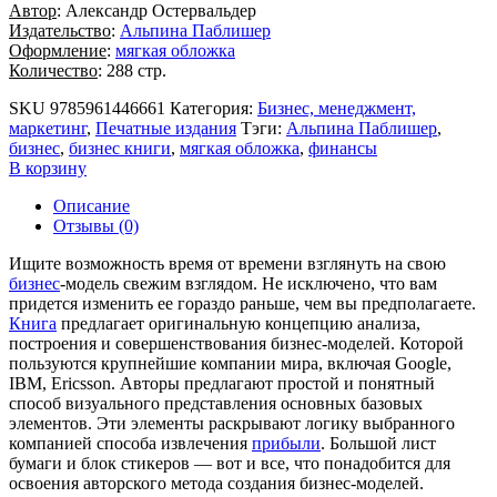
Автор
: Александр Остервальдер
Издательство
:
Альпина Паблишер
Оформление
:
мягкая обложка
Количество
: 288 стр.
SKU
9785961446661
Категория:
Бизнес, менеджмент,
маркетинг
,
Печатные издания
Тэги:
Альпина Паблишер
,
бизнес
,
бизнес книги
,
мягкая обложка
,
финансы
В корзину
Описание
Отзывы (0)
Ищите возможность время от времени взглянуть на свою
бизнес
-модель свежим взглядом. Не исключено, что вам
придется изменить ее гораздо раньше, чем вы предполагаете.
Книга
предлагает оригинальную концепцию анализа,
построения и совершенствования бизнес-моделей. Которой
пользуются крупнейшие компании мира, включая Google,
IBM, Ericsson. Авторы предлагают простой и понятный
способ визуального представления основных базовых
элементов. Эти элементы раскрывают логику выбранного
компанией способа извлечения
прибыли
. Большой лист
бумаги и блок стикеров — вот и все, что понадобится для
освоения авторского метода создания бизнес-моделей.