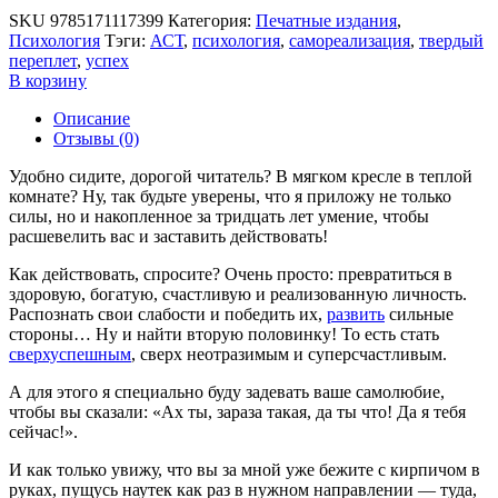
SKU
9785171117399
Категория:
Печатные издания
,
Психология
Тэги:
АСТ
,
психология
,
самореализация
,
твердый
переплет
,
успех
В корзину
Описание
Отзывы (0)
Удобно сидите, дорогой читатель? В мягком кресле в теплой
комнате? Ну, так будьте уверены, что я приложу не только
силы, но и накопленное за тридцать лет умение, чтобы
расшевелить вас и заставить действовать!
Как действовать, спросите? Очень просто: превратиться в
здоровую, богатую, счастливую и реализованную личность.
Распознать свои слабости и победить их,
развить
сильные
стороны… Ну и найти вторую половинку! То есть стать
сверхуспешным
, сверх неотразимым и суперсчастливым.
А для этого я специально буду задевать ваше самолюбие,
чтобы вы сказали: «Ах ты, зараза такая, да ты что! Да я тебя
сейчас!».
И как только увижу, что вы за мной уже бежите с кирпичом в
руках, пущусь наутек как раз в нужном направлении — туда,