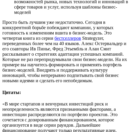
возможностей рынка, новых технологий и инноваций в
сфере товаров и услуг, используя шаблоны бизнес-
моделей
Просто быть лучшим уже недостаточно. Сегодня в
конкурентной борьбе побеждают компании, у которых
готовность к изменениям вшита в бизнес-модель. Это
четвертая книга из серии
бестселлеров
Strategyzer,
переведенных более чем на 40 языков. Алекс Остервальдер и
его соавторы Ив Пинье, Фред Этьембль и Алан Смит
рассказывают о стратегиях адаптации успешных компаний.
Которые не раз перепридумывали свои бизнес-модели. На их
примере вы научитесь формировать и применять портфель
бизнес-моделей. Внедрять и поддерживать культуру
инноваций, чтобы непрерывно подпитывать свой бизнес
новыми идеями и сделать его непобедимым.
Цитаты:
«В мире стартапов и венчурных инвестиций риск и
неопределенность являются признанными факторами, а
инвестиции распределяются по портфелю проектов. Это
сочетается с дозированным финансированием, которое
организуется в виде серии раундов. Дальнейшее
финансирование получают только результативные идеи.