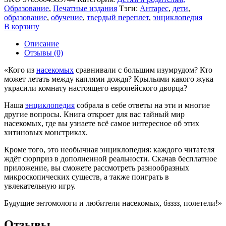
Образование
,
Печатные издания
Тэги:
Антарес
,
дети
,
образование
,
обучение
,
твердый переплет
,
энциклопедия
В корзину
Описание
Отзывы (0)
«Кого из
насекомых
сравнивали с большим изумрудом? Кто
может летать между каплями дождя? Крыльями какого жука
украсили комнату настоящего европейского дворца?
Наша
энциклопедия
собрала в себе ответы на эти и многие
другие вопросы. Книга откроет для вас тайный мир
насекомых, где вы узнаете всё самое интересное об этих
хитиновых монстриках.
Кроме того, это необычная энциклопедия: каждого читателя
ждёт сюрприз в дополненной реальности. Скачав бесплатное
приложение, вы сможете рассмотреть разнообразных
микроскопических существ, а также поиграть в
увлекательную игру.
Будущие энтомологи и любители насекомых, бзззз, полетели!»
Отзывы