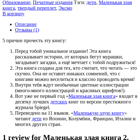
Образование
,
Печатные издания
Тэги:
дети
,
Маленькая злая
книга
,
твердый переплет
,
Эксмо
В корзину
Описание
Отзывы (1)
5 причин прочесть эту книгу:
Перед тобой уникальное издание! Эта книга
рассказывает истории, от которых бегут мурашки,
загадывает загадки, а ещё мечтает с тобой подружиться!
Эта книга создана для тех, кто считает, что читать — это
скучно. Она не оставит никаких сомнений, что с
книгами можно веселиться и классно проводить время!
Внутри тебя ждут необычные цветные иллюстрации
(много-много иллюстраций и красивых шрифтов!).
Вот уже не первый год «
Маленькая злая книга
» входит в
десятку лучших
детских
книг по версии престижного
журнала Spiegel.
Переведено на 11 языков. «
Маленькую злую книгу
»
читают
дети
из Японии, Колумбии, Франции, Италии и
многих других стран.
1 review for
Маленькая злая книга 2.