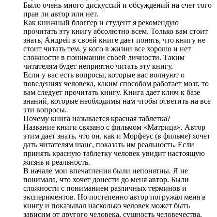
Было очень много дискуссий и обсуждений на счет того
прав ли автор или нет.
Как книжный блоггер и студент я рекомендую
прочитать эту книгу абсолютно всем. Только вам стоит
знать, Андрей в своей книге дает понять, что книгу не
стоит читать тем, у кого в жизни все хорошо и нет
сложности в понимании своей личности. Таким
читателям будет неприятно читать эту книгу.
Если у вас есть вопросы, которые вас волнуют о
поведениях человека, каким способом работает мозг, то
вам следует прочитать книгу. Книга дает ключ к базе
знаний, которые необходимы нам чтобы ответить на все
эти вопросы.
Почему книга называется красная таблетка?
Название книги связано с фильмом «Матрица». Автор
этим дает знать, что он, как и Морфеус (в фильме) хочет
дать читателям шанс, показать им реальность. Если
принять красную таблетку человек увидит настоящую
жизнь и реальность.
В начале мои впечатления были непонятны. Я не
понимала, что хочет донести до меня автор. Были
сложности с пониманием различных терминов и
экспериментов. Но постепенно автор погружал меня в
книгу и показывал насколько человек может быть
зависим от другого человека, сущность человечества,