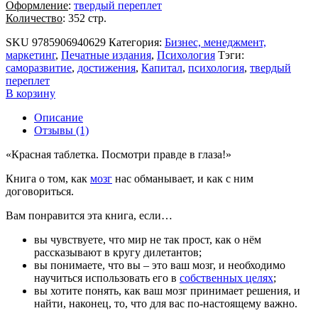
Оформление
:
твердый переплет
Количество
: 352 стр.
SKU
9785906940629
Категория:
Бизнес, менеджмент,
маркетинг
,
Печатные издания
,
Психология
Тэги:
cаморазвитие
,
достижения
,
Капитал
,
психология
,
твердый
переплет
В корзину
Описание
Отзывы (1)
«Красная таблетка. Посмотри правде в глаза!»
Книга о том, как
мозг
нас обманывает, и как с ним
договориться.
Вам понравится эта книга, если…
вы чувствуете, что мир не так прост, как о нём
рассказывают в кругу дилетантов;
вы понимаете, что вы – это ваш мозг, и необходимо
научиться использовать его в
собственных целях
;
вы хотите понять, как ваш мозг принимает решения, и
найти, наконец, то, что для вас по-настоящему важно.