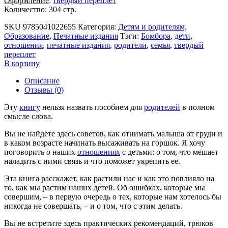
Оформление
:
твёрдый переплёт
Количество
: 304 стр.
SKU
9785041022655
Категория:
Детям и родителям,
Образование
,
Печатные издания
Тэги:
Бомбора
,
дети
,
отношения
,
печатные издания
,
родители
,
семья
,
твердый
переплет
В корзину
Описание
Отзывы (0)
Эту
книгу
нельзя назвать пособием для
родителей
в полном
смысле слова.
Вы не найдете здесь советов, как отнимать малыша от груди и
в каком возрасте начинать высаживать на горшок. Я хочу
поговорить о наших
отношениях
с детьми: о том, что мешает
наладить с ними связь и что поможет укрепить ее.
Эта книга расскажет, как растили нас и как это повлияло на
то, как мы растим наших детей. Об ошибках, которые мы
совершим, – в первую очередь о тех, которые нам хотелось бы
никогда не совершать, – и о том, что с этим делать.
Вы не встретите здесь практических рекомендаций, трюков