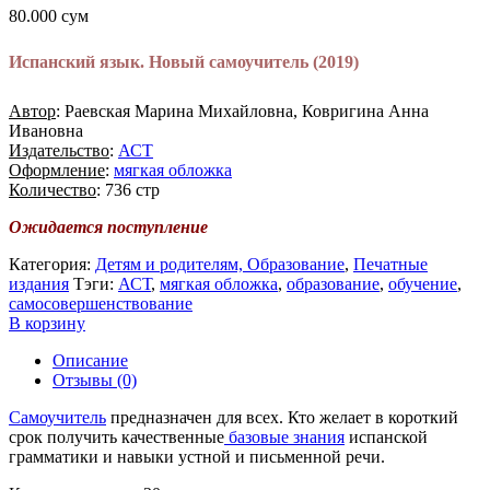
80.000
сум
Испанский язык. Новый самоучитель (2019)
Автор
: Раевская Марина Михайловна, Ковригина Анна
Ивановна
Издательство
:
АСТ
Оформление
:
мягкая обложка
Количество
: 736 стр
Ожидается поступление
Категория:
Детям и родителям, Образование
,
Печатные
издания
Тэги:
АСТ
,
мягкая обложка
,
образование
,
обучение
,
самосовершенствование
В корзину
Описание
Отзывы (0)
Самоучитель
предназначен для всех. Кто желает в короткий
срок получить качественные
базовые знания
испанской
грамматики и навыки устной и письменной речи.