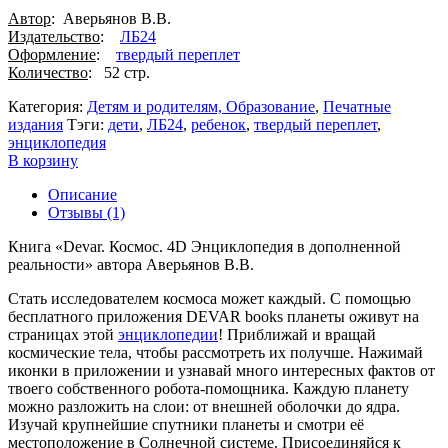
Автор
: Аверьянов В.В.
Издательство
:
ЛБ24
Оформление
:
твердый переплет
Количество
: 52 стр.
Категория:
Детям и родителям, Образование
,
Печатные
издания
Тэги:
дети
,
ЛБ24
,
ребенок
,
твердый переплет
,
энциклопедия
В корзину
Описание
Отзывы (1)
Книга «Devar. Космос. 4D Энциклопедия в дополненной
реальности» автора Аверьянов В.В.
Стать исследователем космоса может каждый. С помощью
бесплатного приложения DEVAR books планеты оживут на
страницах этой
энциклопедии
! Приближай и вращай
космические тела, чтобы рассмотреть их получше. Нажимай
иконки в приложении и узнавай много интересных фактов от
твоего собственного робота-помощника. Каждую планету
можно разложить на слои: от внешней оболочки до ядра.
Изучай крупнейшие спутники планеты и смотри её
местоположение в Солнечной системе. Присоединяйся к