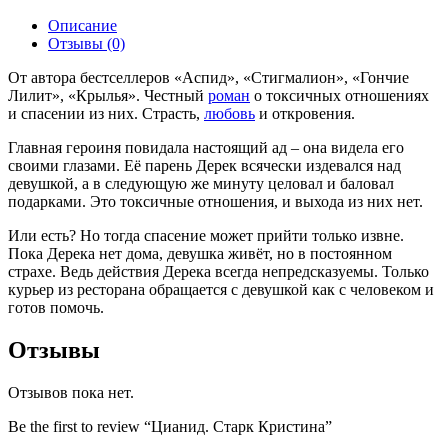
Описание
Отзывы (0)
От автора бестселлеров «Аспид», «Стигмалион», «Гончие
Лилит», «Крылья». Честный
роман
о токсичных отношениях
и спасении из них. Страсть,
любовь
и откровения.
Главная героиня повидала настоящий ад – она видела его
своими глазами. Её парень Дерек всячески издевался над
девушкой, а в следующую же минуту целовал и баловал
подарками. Это токсичные отношения, и выхода из них нет.
Или есть? Но тогда спасение может прийти только извне.
Пока Дерека нет дома, девушка живёт, но в постоянном
страхе. Ведь действия Дерека всегда непредсказуемы. Только
курьер из ресторана обращается с девушкой как с человеком и
готов помочь.
Отзывы
Отзывов пока нет.
Be the first to review “Цианид. Старк Кристина”