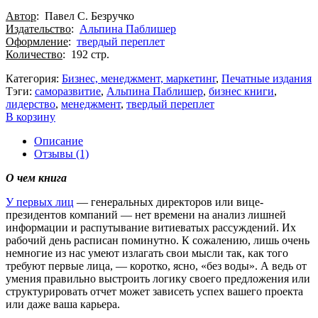
Автор
: Павел С. Безручко
Издательство
:
Альпина Паблишер
Оформление
:
твердый переплет
Количество
: 192 стр.
Категория:
Бизнес, менеджмент, маркетинг
,
Печатные издания
Тэги:
cаморазвитие
,
Альпина Паблишер
,
бизнес книги
,
лидерство
,
менеджмент
,
твердый переплет
В корзину
Описание
Отзывы (1)
О чем книга
У первых лиц
— генеральных директоров или вице-
президентов компаний — нет времени на анализ лишней
информации и распутывание витиеватых рассуждений. Их
рабочий день расписан поминутно. К сожалению, лишь очень
немногие из нас умеют излагать свои мысли так, как того
требуют первые лица, — коротко, ясно, «без воды». А ведь от
умения правильно выстроить логику своего предложения или
структурировать отчет может зависеть успех вашего проекта
или даже ваша карьера.