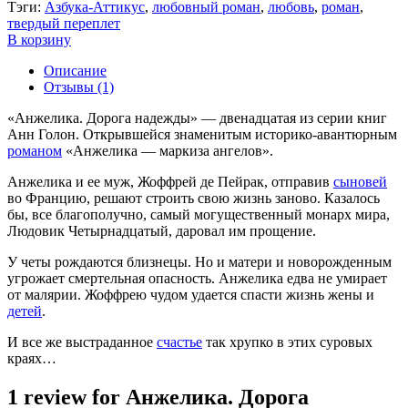
Тэги:
Азбука-Аттикус
,
любовный роман
,
любовь
,
роман
,
твердый переплет
В корзину
Описание
Отзывы (1)
«Анжелика. Дорога надежды» — двенадцатая из серии книг
Анн Голон. Открывшейся знаменитым историко-авантюрным
романом
«Анжелика — маркиза ангелов».
Анжелика и ее муж, Жоффрей де Пейрак, отправив
сыновей
во Францию, решают строить свою жизнь заново. Казалось
бы, все благополучно, самый могущественный монарх мира,
Людовик Четырнадцатый, даровал им прощение.
У четы рождаются близнецы. Но и матери и новорожденным
угрожает смертельная опасность. Анжелика едва не умирает
от малярии. Жоффрею чудом удается спасти жизнь жены и
детей
.
И все же выстраданное
счастье
так хрупко в этих суровых
краях…
1 review for
Анжелика. Дорога