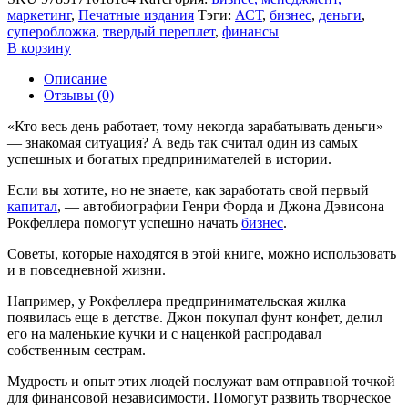
маркетинг
,
Печатные издания
Тэги:
АСТ
,
бизнес
,
деньги
,
суперобложка
,
твердый переплет
,
финансы
В корзину
Описание
Отзывы (0)
«Кто весь день работает, тому некогда зарабатывать деньги»
— знакомая ситуация? А ведь так считал один из самых
успешных и богатых предпринимателей в истории.
Если вы хотите, но не знаете, как заработать свой первый
капитал
, — автобиографии Генри Форда и Джона Дэвисона
Рокфеллера помогут успешно начать
бизнес
.
Советы, которые находятся в этой книге, можно использовать
и в повседневной жизни.
Например, у Рокфеллера предпринимательская жилка
появилась еще в детстве. Джон покупал фунт конфет, делил
его на маленькие кучки и с наценкой распродавал
собственным сестрам.
Мудрость и опыт этих людей послужат вам отправной точкой
для финансовой независимости. Помогут развить творческое