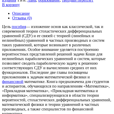
издания
Тэги:
Лань
,
образование
,
твердый переплет
В корзину
Описание
Отзывы (0)
Цель
пособия
— изложение основ как классической, так и
современной теории стохастических дифференциальных
уравнений (СДУ) и ее связей с теорией (линейных и
нелинейных) уравнений в частных производных и систем
таких уравнений, которые возникают в различных
приложениях. Особое внимание уделяется построению
вероятностных представлений решений задачи Коши для
нелинейных параболических уравнений и систем, которые
позволяют сводить параболическую задачу к решению
соответствующих СДУ и вычислению средних от них
функционалов. Последние две главы посвящены
приложениям к задачам математической физики и
финансовой
математике. Книга предназначена для студентов
и аспирантов, обучающихся по направлениям «Математика»,
«Прикладная математика», «Прикладная математика и
информатика», специализирующихся в области теории
вероятностей, стохастических дифференциальных уравнений,
математической физики и теории уравнений в частных
производных, а также специалистов по финансовой
математике.