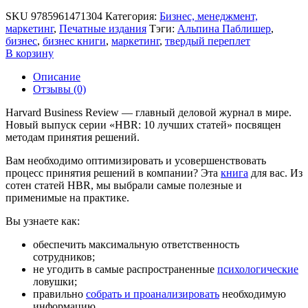
SKU
9785961471304
Категория:
Бизнес, менеджмент,
маркетинг
,
Печатные издания
Тэги:
Альпина Паблишер
,
бизнес
,
бизнес книги
,
маркетинг
,
твердый переплет
В корзину
Описание
Отзывы (0)
Harvard Business Review — главный деловой журнал в мире.
Новый выпуск серии «HBR: 10 лучших статей» посвящен
методам принятия решений.
Вам необходимо оптимизировать и усовершенствовать
процесс принятия решений в компании? Эта
книга
для вас. Из
сотен статей HBR, мы выбрали самые полезные и
применимые на практике.
Вы узнаете как:
обеспечить максимальную ответственность
сотрудников;
не угодить в самые распространенные
психологические
ловушки;
правильно
собрать и проанализировать
необходимую
информацию.