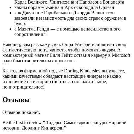
Карла Великого, Чингисхана и Наполеона Бонапарта
каким образом Жанна д’Арк освободила Орлеан
как Джузеппе Гарибальди и Джордж Вашингтон
завоевали независимость для своих стран с оружием в
руках
а Махатма Ганди — с помощью ненасильственного
сопротивления.
Наконец, вам расскажут, как Опра Уинфри использует свою
фантастическую популярность, чтобы помогать людям. А
компьютерный магнат Билл Гейтс оставил карьеру в Microsoft
ради благотворительных проектов.
Благодаря фирменной подаче Dorling Kindersley вы узнаете,
какими качествами обладают настоящие лидеры и каково
их влияние на историю (не только положительное,
но и отрицательное).
Отзывы
Отзывов пока нет.
Be the first to review “Лидеры. Самые яркие фигуры мировой
истории. Дорлинг Киндерсли”