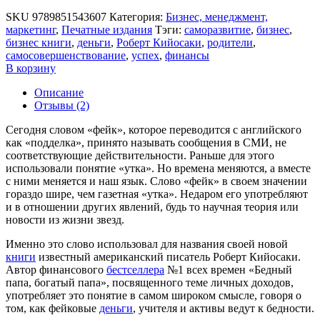
SKU
9789851543607
Категория:
Бизнес, менеджмент,
маркетинг
,
Печатные издания
Тэги:
cаморазвитие
,
бизнес
,
бизнес книги
,
деньги
,
Роберт Кийосаки
,
родители
,
самосовершенствование
,
успех
,
финансы
В корзину
Описание
Отзывы (2)
Сегодня словом «фейк», которое переводится с английского
как «подделка», принято называть сообщения в СМИ, не
соответствующие действительности. Раньше для этого
использовали понятие «утка». Но времена меняются, а вместе
с ними меняется и наш язык. Слово «фейк» в своем значении
гораздо шире, чем газетная «утка». Недаром его употребляют
и в отношении других явлений, будь то научная теория или
новости из жизни звезд.
Именно это слово использовал для названия своей новой
книги
известный американский писатель Роберт Кийосаки.
Автор финансового
бестселлера
№1 всех времен «Бедный
папа, богатый папа», посвященного теме личных доходов,
употребляет это понятие в самом широком смысле, говоря о
том, как фейковые
деньги
, учителя и активы ведут к бедности.