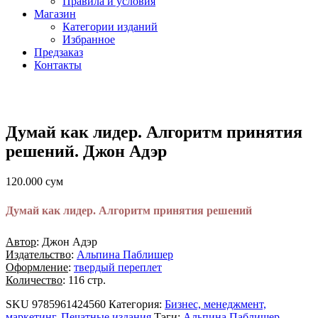
Правила и условия
Магазин
Категории изданий
Избранное
Предзаказ
Контакты
Думай как лидер. Алгоритм принятия
решений. Джон Адэр
120.000
сум
Думай как лидер. Алгоритм принятия решений
Автор
: Джон Адэр
Издательство
:
Альпина Паблишер
Оформление
:
твердый переплет
Количество
: 116 стр.
SKU
9785961424560
Категория:
Бизнес, менеджмент,
маркетинг
,
Печатные издания
Тэги:
Альпина Паблишер
,