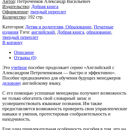
Автор
: Петроченков Александр Васильевич
Издательство
:
Добрая книга
Оформление
:
твердый переплет
Количество
: 192 стр.
Категория:
Детям и родителям, Образование
,
Печатные
издания
Тэги:
английский
,
Добрая книга
,
образование
,
твердый переплет
В корзину
Описание
Отзывы (0)
Это
учебное
пособие продолжает серию «Английский с
Александром Петроченковым — быстро и эффективно».
Пособие предназначено для обучения будущих менеджеров
деловому
английскому языку.
С его помощью успешные менеджеры получают возможность
не только обогатить свой словарный запас и
усовершенствовать языковые познания. Им также
предоставляется возможность проверить свои управленческие
навыки и умения, протестировав сообразительность и
находчивость.
Еще одна привлекательная особенность пособия в том, что на