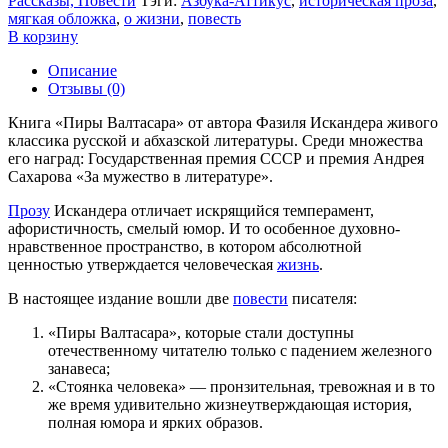
Рассказы, Повести
Тэги:
Азбука-Аттикус
,
историческая проза
,
мягкая обложка
,
о жизни
,
повесть
В корзину
Описание
Отзывы (0)
Книга «Пиры Валтасара» от автора Фазиля Искандера живого
классика русской и абхазской литературы. Среди множества
его наград: Государственная премия СССР и премия Андрея
Сахарова «За мужество в литературе».
Прозу
Искандера отличает искрящийся темперамент,
афористичность, смелый юмор. И то особенное духовно-
нравственное пространство, в котором абсолютной
ценностью утверждается человеческая
жизнь
.
В настоящее издание вошли две
повести
писателя:
«Пиры Валтасара», которые стали доступны
отечественному читателю только с падением железного
занавеса;
«Стоянка человека» — пронзительная, тревожная и в то
же время удивительно жизнеутверждающая история,
полная юмора и ярких образов.