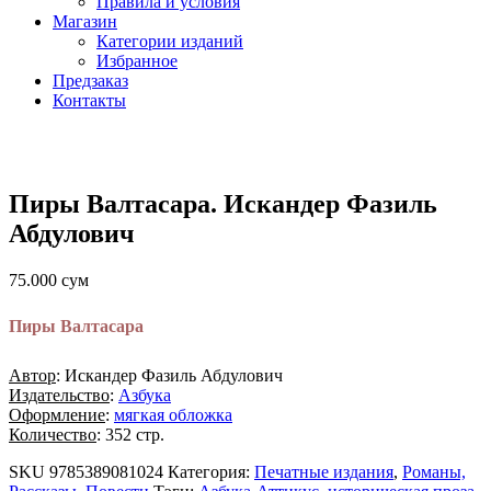
Правила и условия
Магазин
Категории изданий
Избранное
Предзаказ
Контакты
Пиры Валтасара. Искандер Фазиль
Абдулович
75.000
сум
Пиры Валтасара
Автор
: Искандер Фазиль Абдулович
Издательство
:
Азбука
Оформление
:
мягкая обложка
Количество
: 352 стр.
SKU
9785389081024
Категория:
Печатные издания
,
Романы,